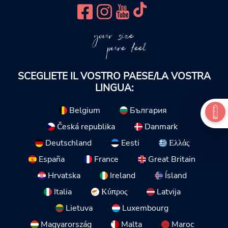
your size
pure feel
SCEGLIETE IL VOSTRO PAESE/LA VOSTRA
LINGUA:
Belgium
България
Česká republika
Danmark
Deutschland
Eesti
Ελλάς
España
France
Great Britain
Hrvatska
Ireland
Ísland
Italia
Κύπρος
Latvija
Lietuva
Luxembourg
Magyarország
Malta
Maroc