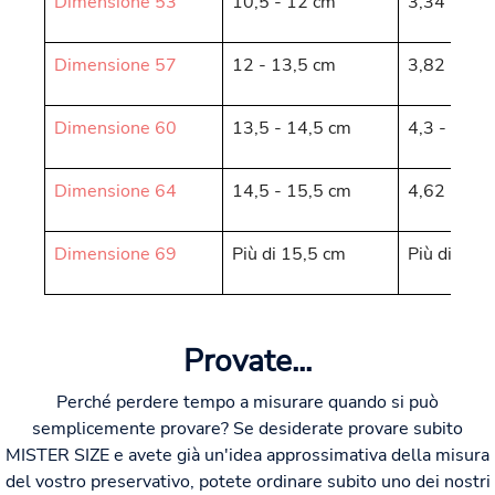
Dimensione 53
10,5 - 12 cm
3,34 - 3,8
Dimensione 57
12 - 13,5 cm
3,82 - 4,3
Dimensione 60
13,5 - 14,5 cm
4,3 - 4,62
Dimensione 64
14,5 - 15,5 cm
4,62 - 4,9
Dimensione 69
Più di 15,5 cm
Più di 4,9
Provate...
Perché perdere tempo a misurare quando si può
semplicemente provare? Se desiderate provare subito
MISTER SIZE e avete già un'idea approssimativa della misura
del vostro preservativo, potete ordinare subito uno dei nostri