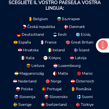
SCEGLIETE IL VOSTRO PAESE/LA VOSTRA
LINGUA:
Belgium
България
Česká republika
Danmark
Deutschland
Eesti
Ελλάς
España
France
Great Britain
Hrvatska
Ireland
Ísland
Italia
Κύπρος
Latvija
Lietuva
Luxembourg
Magyarország
Malta
Maroc
Nederland
Norge
Österreich
Polska
Portugal
România
Slovenija
Slovensko
Suomi
Sverige
Switzerland
Türkiye