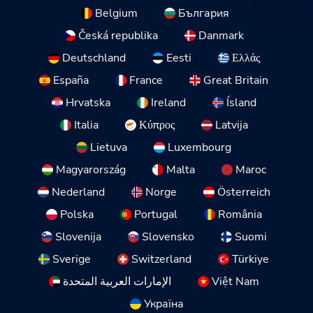
Belgium
България
Česká republika
Danmark
Deutschland
Eesti
Ελλάς
España
France
Great Britain
Hrvatska
Ireland
Ísland
Italia
Κύπρος
Latvija
Lietuva
Luxembourg
Magyarország
Malta
Maroc
Nederland
Norge
Österreich
Polska
Portugal
România
Slovenija
Slovensko
Suomi
Sverige
Switzerland
Türkiye
الإمارات العربية المتحدة
Việt Nam
Україна