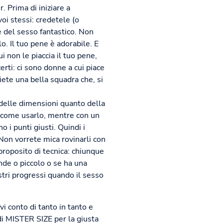
. Prima di iniziare a
voi stessi: credetele (o
e del sesso fantastico. Non
. Il tuo pene è adorabile. E
 non le piaccia il tuo pene,
rti: ci sono donne a cui piace
ete una bella squadra che, si
o delle dimensioni quanto della
a come usarlo, mentre con un
o i punti giusti. Quindi i
. Non vorrete mica rovinarli con
 proposito di tecnica: chiunque
nde o piccolo o se ha una
ostri progressi quando il sesso
vi conto di tanto in tanto e
di MISTER SIZE per la giusta