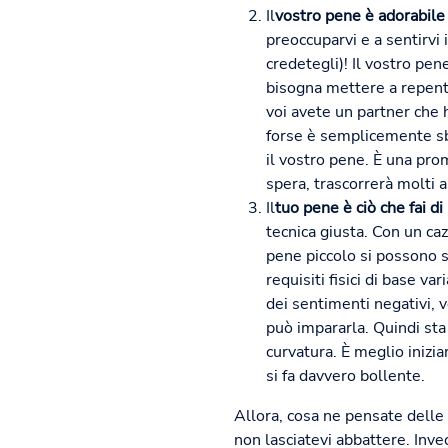
Il
vostro pene è adorabile 
preoccuparvi e a sentirvi i
credetegli)! Il vostro pe
bisogna mettere a repenta
voi avete un partner che 
forse è semplicemente sba
il vostro pene. È una pro
spera, trascorrerà molti 
Il
tuo pene è ciò che fai di 
tecnica giusta. Con un ca
pene piccolo si possono su
requisiti fisici di base va
dei sentimenti negativi, v
può impararla. Quindi sta
curvatura. È meglio inizia
si fa davvero bollente.
Allora, cosa ne pensate delle n
non lasciatevi abbattere. Inve