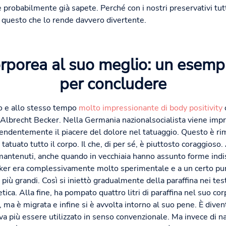
 probabilmente già sapete. Perché con i nostri preservativi tut
 questo che lo rende davvero divertente.
orporea al suo meglio: un esemp
per concludere
o e allo stesso tempo
molto impressionante di body positivity
o
a Albrecht Becker. Nella Germania nazionalsocialista viene impr
ndentemente il piacere del dolore nel tatuaggio. Questo è ri
è tatuato tutto il corpo. Il che, di per sé, è piuttosto coraggios
ha mantenuti, anche quando in vecchiaia hanno assunto forme indis
cker era complessivamente molto sperimentale e a un certo pu
iù grandi. Così si iniettò gradualmente della paraffina nei test
etica. Alla fine, ha pompato quattro litri di paraffina nel suo co
, ma è migrata e infine si è avvolta intorno al suo pene. È dive
a più essere utilizzato in senso convenzionale. Ma invece di 