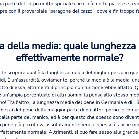
na parte del corpo molto speciale che ci dà molto piacere e a v
empre con il proverbiale "paragone del cazzo", dove è fin troppo fa
a della media: quale lunghezza
effettivamente normale?
te scoprire qual è la lunghezza media del miglior pezzo in que
pidi. È un'assurdità, ovviamente, perché la media è la media: u
to di essa, altrimenti il principio non funzionerebbe affatto. Qu
e un'ampia percentuale di altri uomini la pensa allo stesso mo
! Tra l'altro, la lunghezza media del pene in Germania è di 13
hezza del pene della maggior parte degli attori porno. E comunq
 dalla parte del manico, ed è per questo che spesso sono diventa
 un pene più piccolo va assolutamente bene e spesso è anche m
rfettamente normale. Altrimenti, si può fare sesso alla grande