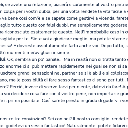
e,
se avete una relazione, piacerà sicuramente al vostro partner
n colpa per i vostri dubbi, per una volta rendete la vita facile a 
ne va bene così com'è e se sapete come gestirvi a vicenda, faret
glio tutto questo con falsi dubbi, ma semplicemente goderselo
ha riconosciuto esattamente questo. Nell'improbabile caso in cui
gliata per te. Siete voi a giudicare meglio, ma potete starne ce
messa! E dovreste assolutamente farlo anche voi. Dopo tutto, si
altri momenti meravigliosi insieme.
lui
. Ok, sembra un po' banale... Ma in realtà non si tratta tant
zzo enorme ci si può mettere rapidamente nei guai se non si s
scitare grandi sensazioni nel partner se si è abili e si colpiscon
riano, ma le possibilità di fare sesso fantastico ci sono per tutti
ero? Perciò, invece di scervellarvi per niente, datevi da fare! A
 a voi decidere cosa fare con il vostro pene, non importa se gra
re il prima possibile. Così sarete presto in grado di godervi i v
ostre tre convinzioni? Sei con noi? Il nostro consiglio: rendete
ce, godetevi un sesso fantastico! Naturalmente, potete fidarvi 