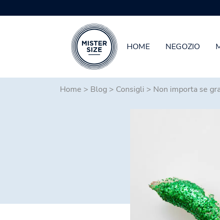
HOME
NEGOZIO
Skip to main content
Home
>
Blog
>
Consigli
>
Non importa se gra