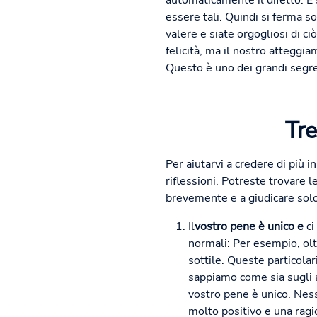
automaticamente il difetto. E
essere tali. Quindi si ferma s
valere e siate orgogliosi di c
felicità, ma il nostro atteggia
Questo è uno dei grandi segret
Tre
Per aiutarvi a credere di più 
riflessioni. Potreste trovare 
brevemente e a giudicare solo 
Il
vostro pene è unico e
ci
normali: Per esempio, olt
sottile. Queste particola
sappiamo come sia sugli al
vostro pene è unico. Nes
molto positivo e una ragio