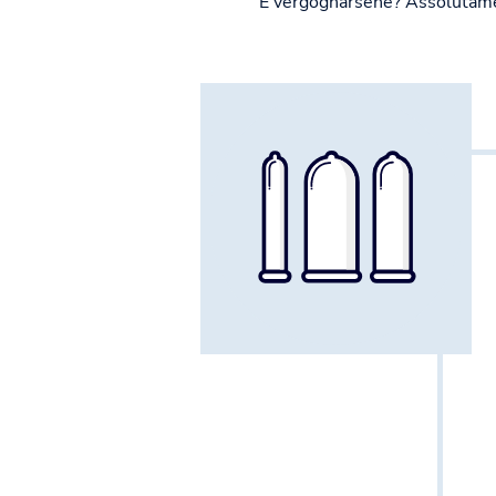
E vergognarsene? Assolutam