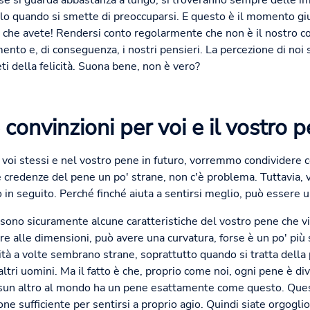
 se si guarda abbastanza a lungo, si troveranno sempre delle 
olo quando si smette di preoccuparsi. E questo è il momento gius
iò che avete! Rendersi conto regolarmente che non è il nostro c
mento e, di conseguenza, i nostri pensieri. La percezione di noi 
i della felicità. Suona bene, non è vero?
 convinzioni per voi e il vostro 
in voi stessi e nel vostro pene in futuro, vorremmo condividere c
le credenze del pene un po' strane, non c'è problema. Tuttavia, v
in seguito. Perché finché aiuta a sentirsi meglio, può essere un
 sono sicuramente alcune caratteristiche del vostro pene che v
re alle dimensioni, può avere una curvatura, forse è un po' più
rità a volte sembrano strane, soprattutto quando si tratta della
tri uomini. Ma il fatto è che, proprio come noi, ogni pene è dive
sun altro al mondo ha un pene esattamente come questo. Questo
ne sufficiente per sentirsi a proprio agio. Quindi siate orgogli