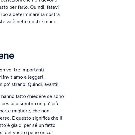
imperfezioni che non devono
to per farlo. Quindi, fatevi
orpo a determinare la nostra
stessi è nelle nostre mani.
pene
on voi tre importanti
i invitiamo a leggerli
 po' strano. Quindi, avanti!
i hanno fatto chiedere se sono
 spesso o sembra un po' più
 parte migliore, che non
rso. E questo significa che il
 è già di per sé un fatto
osi del vostro pene unico!