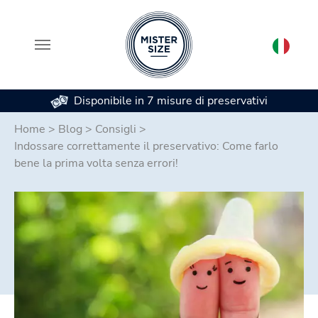
Disponibile in 7 misure di preservativi
Skip to main content
Home
>
Blog
>
Consigli
>
Indossare correttamente il preservativo: Come farlo
bene la prima volta senza errori!