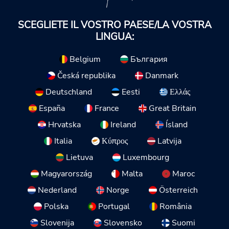
SCEGLIETE IL VOSTRO PAESE/LA VOSTRA
LINGUA:
Belgium
България
Česká republika
Danmark
Deutschland
Eesti
Ελλάς
España
France
Great Britain
Hrvatska
Ireland
Ísland
Italia
Κύπρος
Latvija
Lietuva
Luxembourg
Magyarország
Malta
Maroc
Nederland
Norge
Österreich
Polska
Portugal
România
Slovenija
Slovensko
Suomi