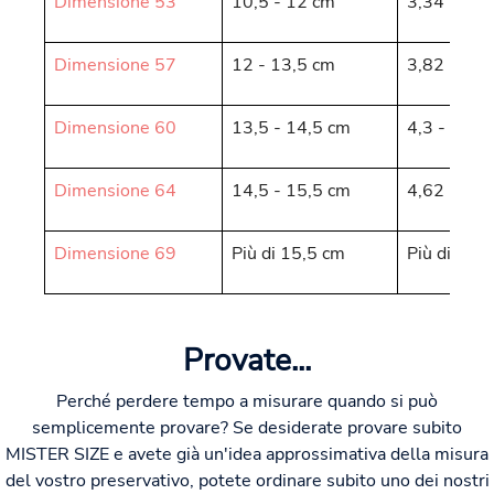
Dimensione 53
10,5 - 12 cm
3,34 - 3,8
Dimensione 57
12 - 13,5 cm
3,82 - 4,3
Dimensione 60
13,5 - 14,5 cm
4,3 - 4,62
Dimensione 64
14,5 - 15,5 cm
4,62 - 4,9
Dimensione 69
Più di 15,5 cm
Più di 4,9
Provate...
Perché perdere tempo a misurare quando si può
semplicemente provare? Se desiderate provare subito
MISTER SIZE e avete già un'idea approssimativa della misura
del vostro preservativo, potete ordinare subito uno dei nostri