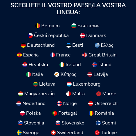
SCEGLIETE IL VOSTRO PAESE/LA VOSTRA
LINGUA:
Belgium
България
Česká republika
Danmark
Deutschland
Eesti
Ελλάς
España
France
Great Britain
Hrvatska
Ireland
Ísland
Italia
Κύπρος
Latvija
Lietuva
Luxembourg
Magyarország
Malta
Maroc
Nederland
Norge
Österreich
Polska
Portugal
România
Slovenija
Slovensko
Suomi
Sverige
Switzerland
Türkiye