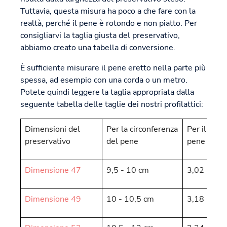
Tuttavia, questa misura ha poco a che fare con la
realtà, perché il pene è rotondo e non piatto. Per
consigliarvi la taglia giusta del preservativo,
abbiamo creato una tabella di conversione.
È sufficiente misurare il pene eretto nella parte più
spessa, ad esempio con una corda o un metro.
Potete quindi leggere la taglia appropriata dalla
seguente tabella delle taglie dei nostri profilattici:
Dimensioni del
Per la circonferenza
Per il diam
preservativo
del pene
pene
Dimensione 47
9,5 - 10 cm
3,02 - 3,1
Dimensione 49
10 - 10,5 cm
3,18 - 3,3