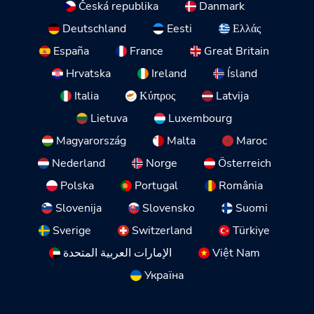
Česká republika
Danmark
Deutschland
Eesti
Ελλάς
España
France
Great Britain
Hrvatska
Ireland
Ísland
Italia
Κύπρος
Latvija
Lietuva
Luxembourg
Magyarország
Malta
Maroc
Nederland
Norge
Österreich
Polska
Portugal
România
Slovenija
Slovensko
Suomi
Sverige
Switzerland
Türkiye
الإمارات العربية المتحدة
Việt Nam
Україна