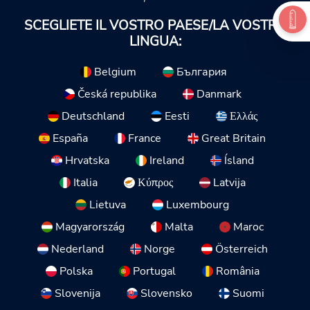
SCEGLIETE IL VOSTRO PAESE/LA VOSTRA
LINGUA:
Belgium
България
Česká republika
Danmark
Deutschland
Eesti
Ελλάς
España
France
Great Britain
Hrvatska
Ireland
Ísland
Italia
Κύπρος
Latvija
Lietuva
Luxembourg
Magyarország
Malta
Maroc
Nederland
Norge
Österreich
Polska
Portugal
România
Slovenija
Slovensko
Suomi