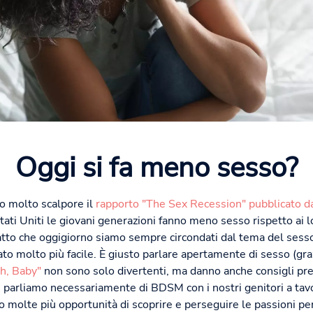
Oggi si fa meno sesso?
to molto scalpore il
rapporto "The Sex Recession" pubblicato dal
tati Uniti le giovani generazioni fanno meno sesso rispetto ai lo
fatto che oggigiorno siamo sempre circondati dal tema del sesso, 
ato molto più facile. È giusto parlare apertamente di sesso (gra
h, Baby"
non sono solo divertenti, ma danno anche consigli pre
 parliamo necessariamente di BDSM con i nostri genitori a ta
o molte più opportunità di scoprire e perseguire le passioni per