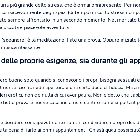
suria più grande dello stress, che è ormai onnipresente. Per non
e consapevolmente degli spazi (di tempo) in cui lo stress non 
otete sempre affrontarlo in un secondo momento. Nel meritato te
a piccola e piacevole avventura.
spegnere" è la meditazione. Fate una prova. Oppure iniziate l
musica rilassante...
 delle proprie esigenze, sia durante gli 
vero buono solo quando si conoscono i propri bisogni sessuali e 
almente, ciò richiede apertura e una certa dose di fiducia. Ma 
deri erotici, non c'è nulla di cui aver paura. Non è detto che l
bello provare nuove cose insieme e sentire come si porta il par
decidere consapevolmente con chi condividere i propri desider
e la pena di farlo ai primi appuntamenti. Chissà quali possibilit