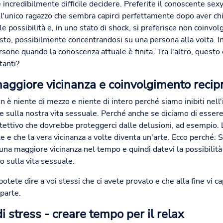
incredibilmente difficile decidere. Preferite il conoscente sexy 
l'unico ragazzo che sembra capirci perfettamente dopo aver chia
 possibilità e, in uno stato di shock, si preferisce non coinvol
sto, possibilmente concentrandosi su una persona alla volta. In
one quando la conoscenza attuale è finita. Tra l'altro, questo è
tanti?
aggiore vicinanza e coinvolgimento recip
 è niente di mezzo e niente di intero perché siamo inibiti nell
 sulla nostra vita sessuale. Perché anche se diciamo di essere 
otettivo che dovrebbe proteggerci dalle delusioni, ad esempio.
 che la vera vicinanza a volte diventa un'arte. Ecco perché: Se
una maggiore vicinanza nel tempo e quindi datevi la possibilità d
o sulla vita sessuale.
otete dire a voi stessi che ci avete provato e che alla fine vi c
parte.
 di stress - creare tempo per il relax