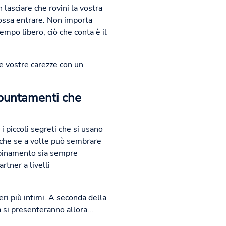
 lasciare che rovini la vostra
possa entrare. Non importa
mpo libero, ciò che conta è il
e vostre carezze con un
appuntamenti che
i piccoli segreti che si usano
anche se a volte può sembrare
'abbinamento sia sempre
tner a livelli
i più intimi. A seconda della
à si presenteranno allora...