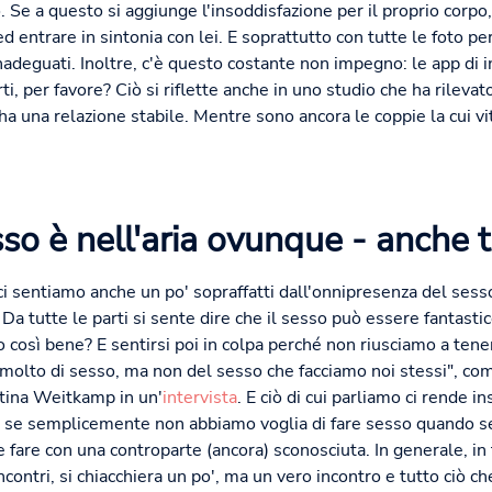
Se a questo si aggiunge l'insoddisfazione per il proprio corpo, 
d entrare in sintonia con lei. E soprattutto con tutte le foto pe
inadeguati. Inoltre, c'è questo costante non impegno: le app di 
 per favore? Ciò si riflette anche in uno studio che ha rilevato
ha una relazione stabile. Mentre sono ancora le coppie la cui v
esso è nell'aria ovunque - anche 
i sentiamo anche un po' sopraffatti dall'onnipresenza del sesso
a tutte le parti si sente dire che il sesso può essere fantasti
o così bene? E sentirsi poi in colpa perché non riusciamo a tene
o molto di sesso, ma non del sesso che facciamo noi stessi", co
istina Weitkamp in un'
intervista
. E ciò di cui parliamo ci rende in
 se semplicemente non abbiamo voglia di fare sesso quando se
 fare con una controparte (ancora) sconosciuta. In generale, i
ncontri, si chiacchiera un po', ma un vero incontro e tutto ciò 