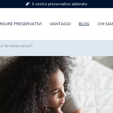
Disponibile in 7 misure di preservativi
MISURE PRESERVATIVI
VANTAGGI
BLOG
CHI SI
 si fa meno sesso?